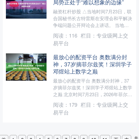
局势正处于“难以想象的边缘”
融资杠杆炒股 △当地时间7月23日，联
合国秘书长古特雷斯在安理会和平解决
争端问题公开辩论会上讲话。 当地时
间7月23日，联合国秘书长古特雷斯在
阅读：
116
栏目：
专业级网上交
安理会和平解决争端....
易平台
最放心的配资平台 奥数满分封
神，37岁摘菲尔兹奖！深圳学子
邓煜站上数学之巅
最放心的配资平台 奥数满分封神，37
岁摘菲尔兹奖！深圳学子邓煜站上数学
之巅 北京时间7月23日，2026年菲尔兹
奖获奖名单正式揭晓。 这项四年一
阅读：
179
栏目：
专业级网上交
度、仅限四十岁以....
易平台
共