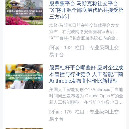
股票票平台 马斯克称社交平台
“X”将开源全部底层代码并接受第
三方审计
埃隆·马斯克日前在社交媒体平台发文
宣布，在完成网络安全漏洞审查后，
“X”平台将把包含底层系统在内的全部
代码向社会开源，并邀请第三方独立机
阅读：
142
栏目：
专业级网上交
构对运行系统进行审计股票....
易平台
股票杠杆平台哪些好 应对企业成
本管控与行业竞争 人工智能厂商
Anthropic发布高性价比新模型
美国人工智能初创企业Anthropic于当地
时间周五发布名为“Claude Opus 5”的全
新人工智能模型。在当前企业客户日益
注重AI部署成本、行业市场竞争不....
阅读：
175
栏目：
专业级网上交
易平台