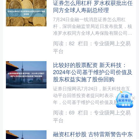
证券怎么用杠杆 罗水权获批出任
同方全球人寿副总经理
7月24日金融一线消息证券怎么用杠
杆，深圳金融监管局近日发布批复，核
准罗水权同方全球人寿保险有限公司副
总经理的任职资格。 海量资讯、精准
阅读：
82
栏目：
专业级网上交易
解读，尽在新浪财经APP....
平台
比较好的股票配资 新天科技：
2024年公司基于维护公司价值及
股东权益实施了股份回购
证券日报网讯7月24日，新天科技在互
动平台回答投资者提问时表示，2024
年，公司基于维护公司价值及股东权益
实施了股份回购，公司当初拿出自有资
阅读：
69
栏目：
专业级网上交易
金回购股票，本意就是....
平台
融资杠杆炒股 古特雷斯警告中东