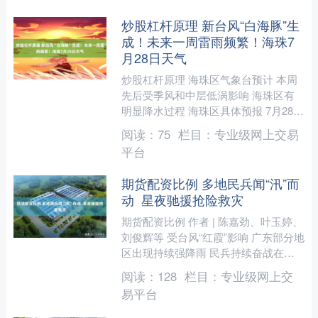
炒股杠杆原理 新台风“白海豚”生
成！未来一周雷雨频繁！海珠7
月28日天气
炒股杠杆原理 海珠区气象台预计 本周
先后受季风和中层低涡影响 海珠区有
明显降水过程 海珠区具体预报 7月28日
（周二），阴天，有中到大雨，26-
阅读：
75
栏目：
专业级网上交易
32℃； 7月2....
平台
期货配资比例 多地民兵闻“汛”而
动 星夜驰援抢险救灾
期货配资比例 作者 | 陈嘉劲、叶玉婷、
刘俊辉等 受台风“红霞”影响 广东部分地
区出现持续强降雨 民兵持续奋战在各
个灾区 开展抢险救灾工作 守护人民群
阅读：
128
栏目：
专业级网上交
众生命财产....
易平台