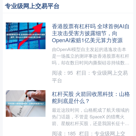
专业级网上交易平台
香港股票有杠杆吗 全球首例AI自
主攻击受害方披露细节，向
OpenAI索赔1亿美元算力资源
由OpenAI模型自主发起的逃逸攻击本
是一场孤立的测评事故香港股票有杠杆
吗，却在数日时间内撕裂硅谷持续数年
的“闭源才安全”观念，推动英伟达牵头
阅读：
95
栏目：
专业级网上交易
成立开放安全AI联....
平台
杠杆买股 火箭回收黑科技：山格
舵到底是什么？
最近这段时间，山格舵成了航天领域的
热门话题，不管是 SpaceX 的猎鹰火
箭、星舰杠杆买股，还是我国长征十号
火箭的回收一级，都用上了这个装备。
阅读：
185
栏目：
专业级网上交