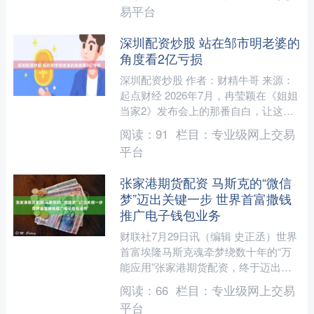
不少人好奇：它到....
易平台
深圳配资炒股 站在邹市明老婆的
角度看2亿亏损
深圳配资炒股 作者：财精牛哥 来源：
起点财经 2026年7月，冉莹颖在《姐姐
当家2》发布会上的那番自白，让这对
夫妻的财务黑洞彻底暴露在公众面前：
阅读：
91
栏目：
专业级网上交易
七年创业，累计....
平台
张家港期货配资 马斯克的“微信
梦”迈出关键一步 世界首富撒钱
推广电子钱包业务
财联社7月29日讯（编辑 史正丞）世界
首富埃隆马斯克魂牵梦绕数十年的“万
能应用”张家港期货配资，终于迈出了
关键一步。 从本周开始，马斯克旗下
阅读：
66
栏目：
专业级网上交易
的社交媒体平台X正式....
平台