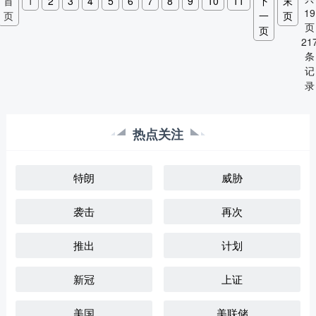
首
1
2
3
4
5
6
7
8
9
10
11
下
末
19
页
一
页
页
页
21
条
记
录
热点关注
特朗
威胁
袭击
再次
推出
计划
新冠
上证
美国
美联储