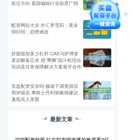
前沿方向 基因编辑行业前景广阔
配资网站大全 外汇界雪莉：黄金
弱归弱，趋势难改
炒股能加多少杠杆 CAE与萨博签
署谅解备忘录 就“鹰狮”战斗机综合
培训及任务保障解决方案展开合作
实盘配资安全吗 穆迪下调美国信
用评级后 摩根士丹利策略师建议
逢低买入美股
最新文章
深圳配资炒股 站在邹市明老婆的角度看2亿