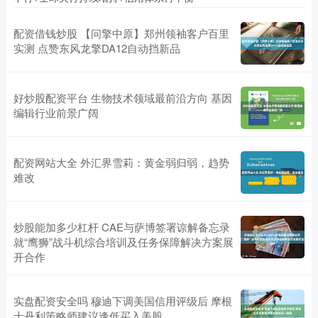
配资借钱炒股 【问擎中原】郑州领袖客户百里
实测 点赞东风龙擎DA12自动挡新品
好炒股配资平台 生物技术领域最前沿方向 基因
编辑行业前景广阔
配资网站大全 外汇界雪莉：黄金弱归弱，趋势
难改
炒股能加多少杠杆 CAE与萨博签署谅解备忘录
就“鹰狮”战斗机综合培训及任务保障解决方案展
开合作
实盘配资安全吗 穆迪下调美国信用评级后 摩根
士丹利策略师建议逢低买入美股