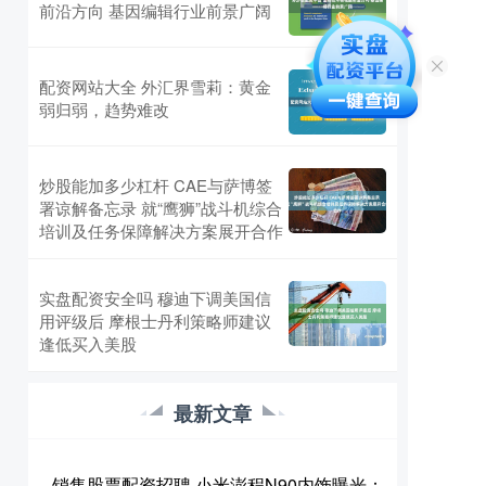
前沿方向 基因编辑行业前景广阔
配资网站大全 外汇界雪莉：黄金
弱归弱，趋势难改
炒股能加多少杠杆 CAE与萨博签
署谅解备忘录 就“鹰狮”战斗机综合
培训及任务保障解决方案展开合作
实盘配资安全吗 穆迪下调美国信
用评级后 摩根士丹利策略师建议
逢低买入美股
最新文章
销售股票配资招聘 小米澎程N90内饰曝光：