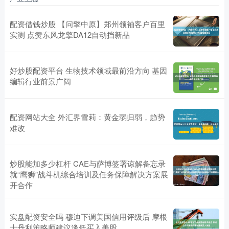
配资借钱炒股 【问擎中原】郑州领袖客户百里
实测 点赞东风龙擎DA12自动挡新品
好炒股配资平台 生物技术领域最前沿方向 基因
编辑行业前景广阔
配资网站大全 外汇界雪莉：黄金弱归弱，趋势
难改
炒股能加多少杠杆 CAE与萨博签署谅解备忘录
就“鹰狮”战斗机综合培训及任务保障解决方案展
开合作
实盘配资安全吗 穆迪下调美国信用评级后 摩根
士丹利策略师建议逢低买入美股