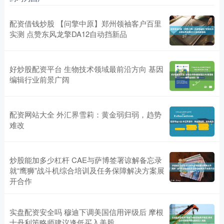
配资借钱炒股 【问擎中原】郑州领袖客户百里
实测 点赞东风龙擎DA12自动挡新品
好炒股配资平台 生物技术领域最前沿方向 基因
编辑行业前景广阔
配资网站大全 外汇界雪莉：黄金弱归弱，趋势
难改
炒股能加多少杠杆 CAE与萨博签署谅解备忘录
就“鹰狮”战斗机综合培训及任务保障解决方案展
开合作
实盘配资安全吗 穆迪下调美国信用评级后 摩根
士丹利策略师建议逢低买入美股