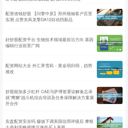
配资借钱炒股 【问擎中原】郑州领袖客户百里
实测 点赞东风龙擎DA12自动挡新品
好炒股配资平台 生物技术领域最前沿方向 基因
编辑行业前景广阔
配资网站大全 外汇界雪莉：黄金弱归弱，趋势
难改
炒股能加多少杠杆 CAE与萨博签署谅解备忘录
就“鹰狮”战斗机综合培训及任务保障解决方案展
开合作
实盘配资安全吗 穆迪下调美国信用评级后 摩根
士丹利策略师建议逢低买入美股