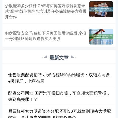
炒股能加多少杠杆 CAE与萨博签署谅解备忘录
就“鹰狮”战斗机综合培训及任务保障解决方案展
开合作
实盘配资安全吗 穆迪下调美国信用评级后 摩根
士丹利策略师建议逢低买入美股
最新文章
销售股票配资招聘 小米澎程N90内饰曝光：双辐方向盘
+吸顶屏，七座布局
配资公司网址 国产汽车横扫市场，车企却大面积亏损，
钱到底去哪了？
股票杠杆实力明道资本分配 不到30万就给到顶格大满配
的它，竟让更贵的理想L8都黯然失色