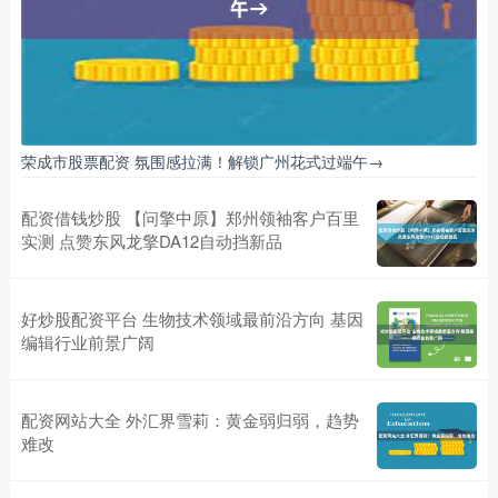
荣成市股票配资 氛围感拉满！解锁广州花式过端午→
配资借钱炒股 【问擎中原】郑州领袖客户百里
实测 点赞东风龙擎DA12自动挡新品
好炒股配资平台 生物技术领域最前沿方向 基因
编辑行业前景广阔
配资网站大全 外汇界雪莉：黄金弱归弱，趋势
难改