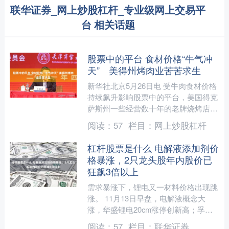
联华证券_网上炒股杠杆_专业级网上交易平
台 相关话题
股票中的平台 食材价格“牛气冲
天” 美得州烤肉业苦苦求生
新华社北京5月26日电 受牛肉食材价格
持续飙升影响股票中的平台，美国得克
萨斯州一些经营数十年的老牌烧烤店近
期相继停业。业内人士说，高成本压力
阅读：
57
栏目：
网上炒股杠杆
正在冲击当地烧烤行业....
杠杆股票是什么 电解液添加剂价
格暴涨，2只龙头股年内股价已
狂飙3倍以上
需求暴涨下，锂电又一材料价格出现跳
涨。 11月13日早盘，电解液概念大
涨，华盛锂电20cm涨停创新高；孚日
股份、石大胜华、天赐材料等多股盘中
阅读：
57
栏目：
联华证券