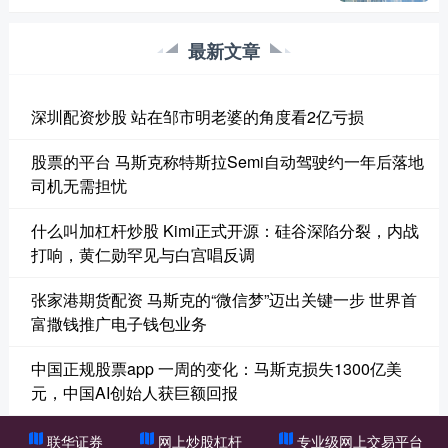
最新文章
深圳配资炒股 站在邹市明老婆的角度看2亿亏损
股票的平台 马斯克称特斯拉Semi自动驾驶约一年后落地
司机无需担忧
什么叫加杠杆炒股 Kimi正式开源：硅谷深陷分裂，内战
打响，黄仁勋罕见与白宫唱反调
张家港期货配资 马斯克的“微信梦”迈出关键一步 世界首
富撒钱推广电子钱包业务
中国正规股票app 一周的变化：马斯克损失1300亿美
元，中国AI创始人获巨额回报
联华证券
网上炒股杠杆
专业级网上交易平台