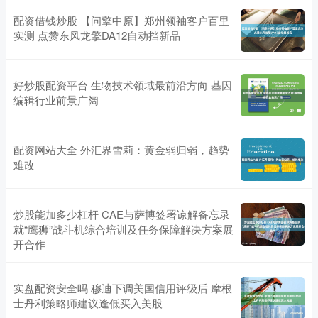
配资借钱炒股 【问擎中原】郑州领袖客户百里
实测 点赞东风龙擎DA12自动挡新品
好炒股配资平台 生物技术领域最前沿方向 基因
编辑行业前景广阔
配资网站大全 外汇界雪莉：黄金弱归弱，趋势
难改
炒股能加多少杠杆 CAE与萨博签署谅解备忘录
就“鹰狮”战斗机综合培训及任务保障解决方案展
开合作
实盘配资安全吗 穆迪下调美国信用评级后 摩根
士丹利策略师建议逢低买入美股